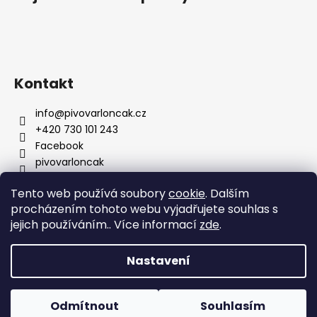
p
a
t
í
Kontakt
info
@
pivovarloncak.cz
+420 730 101 243
Facebook
pivovarloncak
Tento web používá soubory
cookie
. Dalším
procházením tohoto webu vyjadřujete souhlas s
Informace pro vás
jejich používáním.. Více informací
zde
.
O nás
Náležitosti obchodního místa
Nastavení
Moje objednávka
Kontakty
Odmítnout
Souhlasím