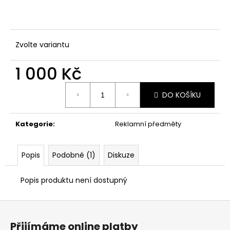
č
u
j
e
Zvolte variantu
m
e
1 000 Kč
Měrná
DO KOŠÍKU
cena:
Kategorie
:
Reklamní předměty
Popis
Podobné (1)
Diskuze
Popis produktu není dostupný
Z
á
Přijímáme online platby