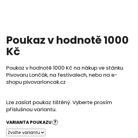
a
j
í
t
Poukaz v hodnotě 1000
?
Kč
Poukaz v hodnotě 1000 Kč na nákup ve stánku
HLEDAT
Pivovaru Lončák, na festivalech, nebo na e-
shopu pivovarloncak.cz
D
Lze zaslat poukaz tištěný. Vyberte prosím
o
příslušnou variantu.
p
o
VARIANTA POUKAZU
?
r
u