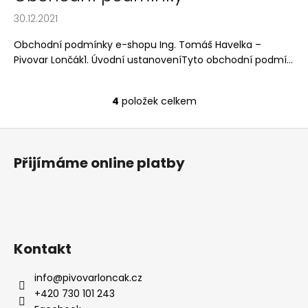
č
u
30.12.2021
j
Obchodní podmínky e-shopu Ing. Tomáš Havelka –
e
Pivovar Lončák1. Úvodní ustanoveníTyto obchodní podmí...
m
e
4
položek celkem
O
v
Z
l
á
á
Přijímáme online platby
d
p
a
a
c
t
í
í
p
r
Kontakt
v
k
info
@
pivovarloncak.cz
y
+420 730 101 243
v