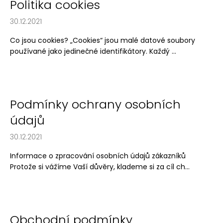
k
Politika cookies
a
ů
30.12.2021
j
í
Co jsou cookies? „Cookies“ jsou malé datové soubory
t
používané jako jedinečné identifikátory. Každý ...
?
Podmínky ochrany osobních
HLEDAT
údajů
30.12.2021
Informace o zpracování osobních údajů zákazníků
D
Protože si vážíme Vaší důvěry, klademe si za cíl ch...
o
p
o
r
u
Obchodní podmínky