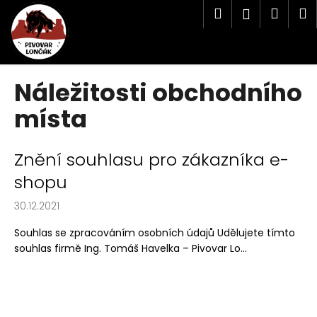
K
Přejít
Hledat
Náku
M
Přihlášen
na
o
obsah
Zpět
Zpět
košík
š
í
C
k
Náležitosti obchodního
o
místa
p
o
t
V
Znění souhlasu pro zákazníka e-
ř
ý
shopu
e
p
b
30.12.2021
i
u
s
Souhlas se zpracováním osobních údajů Udělujete tímto
j
č
souhlas firmě Ing. Tomáš Havelka – Pivovar Lo...
e
l
t
á
e
n
n