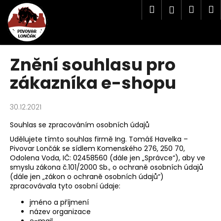
K
Přejít
Hledat
Náku
M
Přihlášen
na
o
obsah
Zpět
Zpět
košík
š
í
C
k
Znění souhlasu pro
o
zákazníka e-shopu
p
o
t
30.12.2021
ř
Souhlas se zpracováním osobních údajů
e
Udělujete tímto souhlas firmě Ing. Tomáš Havelka –
b
Pivovar Lončák se sídlem Komenského 276, 250 70,
u
Odolena Voda, IČ:
02458560
(dále jen „Správce“), aby ve
j
smyslu zákona č.101/2000 Sb., o ochraně osobních údajů
(dále jen „zákon o ochraně osobních údajů“)
e
zpracovávala tyto osobní údaje:
t
jméno a příjmení
e
název organizace
n