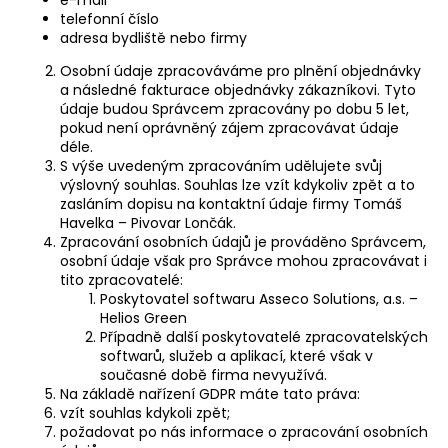
e-mail
a
telefonní číslo
adresa bydliště nebo firmy
j
í
Osobní údaje zpracováváme pro plnění objednávky
a následné fakturace objednávky zákazníkovi. Tyto
t
údaje budou Správcem zpracovány po dobu 5 let,
?
pokud není oprávněný zájem zpracovávat údaje
déle.
S výše uvedeným zpracováním udělujete svůj
výslovný souhlas. Souhlas lze vzít kdykoliv zpět a to
zasláním dopisu na kontaktní údaje firmy Tomáš
Havelka – Pivovar Lončák.
HLEDAT
Zpracování osobních údajů je prováděno Správcem,
osobní údaje však pro Správce mohou zpracovávat i
tito zpracovatelé:
Poskytovatel softwaru Asseco Solutions, a.s. –
D
Helios Green
Případně další poskytovatelé zpracovatelských
o
softwarů, služeb a aplikací, které však v
p
současné době firma nevyužívá.
o
Na základě nařízení GDPR máte tato práva:
r
vzít souhlas kdykoli zpět;
u
požadovat po nás informace o zpracování osobních