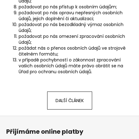
č
údajů;
u
požadovat po nás přístup k osobním údajům;
požadovat po nás opravu nepřesných osobních
j
údajů, jejich doplnění či aktualizaci;
e
požadovat po nás bezodkladný výmaz osobních
m
údajů;
e
požadovat po nás omezení zpracování osobních
údajů;
požádat nás o přenos osobních údajů ve strojově
čitelném formátu;
v případě pochybností o zákonnost zpracování
vašich osobních údajů máte právo obrátit se na
Úřad pro ochranu osobních údajů.
DALŠÍ ČLÁNEK
Z
á
Přijímáme online platby
p