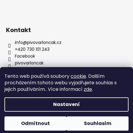
a
t
í
Kontakt
info
@
pivovarloncak.cz
+420 730 101 243
Facebook
pivovarloncak
Tento web používá soubory
cookie
. Dalším
procházením tohoto webu vyjadřujete souhlas s
Informace pro vás
jejich používáním.. Více informací
zde
.
O nás
Náležitosti obchodního místa
Nastavení
Moje objednávka
Kontakty
Odmítnout
Souhlasím